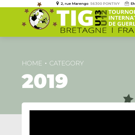
2, rue Marengo
56300 PONTIVY
EM
HOME
CATEGORY
2019