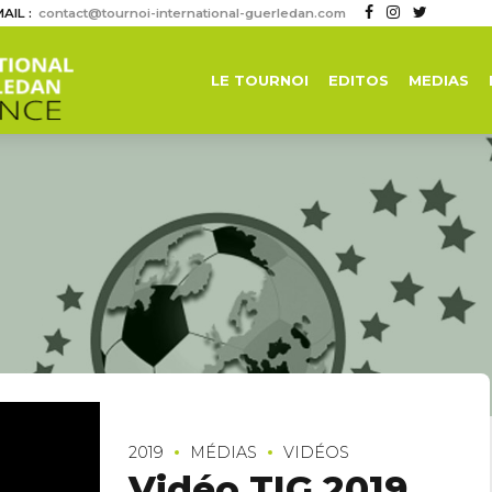
AIL :
contact@tournoi-international-guerledan.com
LE TOURNOI
EDITOS
MEDIAS
2019
MÉDIAS
VIDÉOS
Vidéo TIG 2019