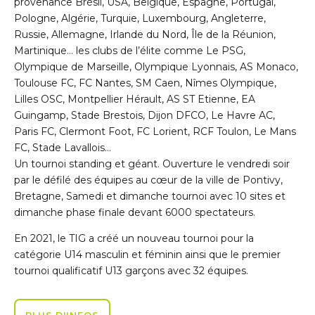
provenance Brésil, USA, Belgique, Espagne, Portugal,
Pologne, Algérie, Turquie, Luxembourg, Angleterre,
Russie, Allemagne, Irlande du Nord, Île de la Réunion,
Martinique… les clubs de l’élite comme Le PSG,
Olympique de Marseille, Olympique Lyonnais, AS Monaco,
Toulouse FC, FC Nantes, SM Caen, Nîmes Olympique,
Lilles OSC, Montpellier Hérault, AS ST Etienne, EA
Guingamp, Stade Brestois, Dijon DFCO, Le Havre AC,
Paris FC, Clermont Foot, FC Lorient, RCF Toulon, Le Mans
FC, Stade Lavallois…
Un tournoi standing et géant. Ouverture le vendredi soir
par le défilé des équipes au cœur de la ville de Pontivy,
Bretagne, Samedi et dimanche tournoi avec 10 sites et
dimanche phase finale devant 6000 spectateurs.
En 2021, le TIG a créé un nouveau tournoi pour la
catégorie U14 masculin et féminin ainsi que le premier
tournoi qualificatif U13 garçons avec 32 équipes.