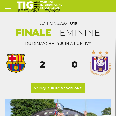
3
4
5
EDITION 2026 |
U13
6
FINALE
FEMININE
7
0
8
DU DIMANCHE 14 JUIN A PONTIVY
1
9
2
0
3
4
5
VAINQUEUR FC BARCELONE
6
7