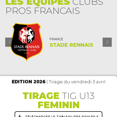
LES EQUIPES
CLUBS
PROS FRANCAIS
FRANCE
NAIS
STADE BRESTO
EDITION 2026
| Tirage du vendredi 3 avril
TIRAGE
TIG U13
FEMININ
TÉLÉCHARGER LE TABLEAU DES POULES F