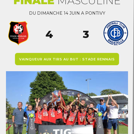
FINALE
MASCULINE
1
0
2
1
DU DIMANCHE 14 JUIN A PONTIVY
3
2
4
3
5
4
6
5
VAINQUEUR AUX TIRS AU BUT : STADE RENNAIS
7
6
8
7
9
8
0
9
0