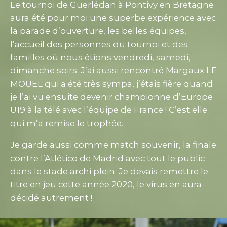
père qui m’accompagnait à trouvé lui les
pl
ne
paysages magnifiques et verts. Mes souvenirs
ap
ec
sont d’avoir joué contre le FC PORTO le futur
sa
vainqueur et puis d’avoir participé au défilé
on
parade d’ouverture à Pontivy le vendredi en fin
so
d’après-midi. Grandiose et géant dans cette
bi
 LE
très belle ville. L’accueil des habitants,
da
nd
commerçants, les sourires et la bonne
au
pe
humeur, cela reste dans nos souvenirs. Mais
me
e
aussi l’arrivée du ballon de la finale avec des
vi
parachutistes, c’est magique dans un stade
Je
plein. C’est un tournoi très très bien organisé et
Th
ale
de classe ! La bonne nouvelle c’est que je
fo
reviens en 2020 !
TO
e
be