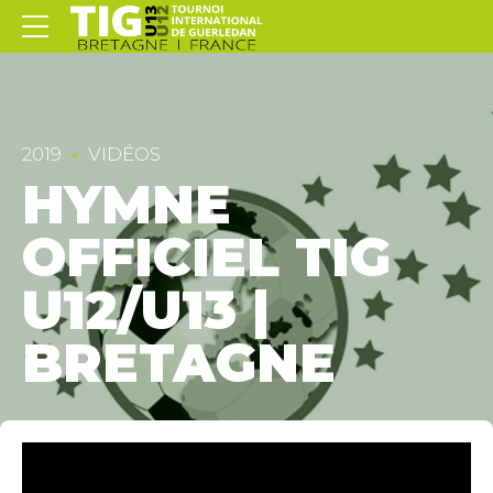
2019
VIDÉOS
HYMNE
OFFICIEL TIG
U12/U13 |
BRETAGNE