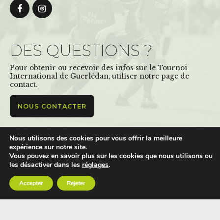
DES QUESTIONS ?
Pour obtenir ou recevoir des infos sur le Tournoi
International de Guerlédan, utiliser notre page de
contact.
NOUS CONTACTER
Nous utilisons des cookies pour vous offrir la meilleure
Tournoi International de Guerlédan ©Copyright 2019. Tous
expérience sur notre site.
Vous pouvez en savoir plus sur les cookies que nous utilisons ou
droits réservés |
Mentions légales
|
Politique de confidentialité
|
les désactiver dans les
réglages
.
Réalisation : Kodweb
Accepter
Rejeter